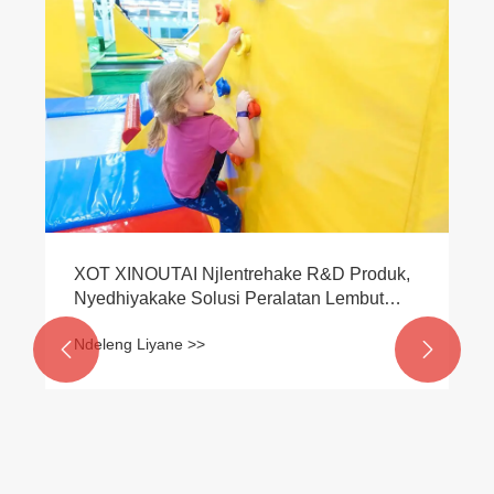
XOT XINOUTAI Njlentrehake R&D Produk,
Nyedhiyakake Solusi Peralatan Lembut
sing Disesuaiake kanggo Institusi Olahraga
Ndeleng Liyane >>
Anak Global

