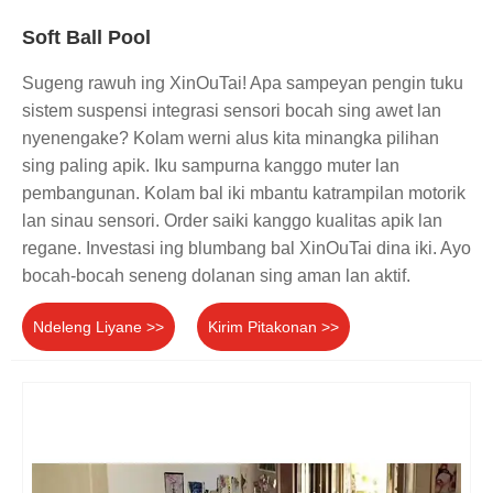
Soft Ball Pool
Sugeng rawuh ing XinOuTai! Apa sampeyan pengin tuku
sistem suspensi integrasi sensori bocah sing awet lan
nyenengake? Kolam werni alus kita minangka pilihan
sing paling apik. Iku sampurna kanggo muter lan
pembangunan. Kolam bal iki mbantu katrampilan motorik
lan sinau sensori. Order saiki kanggo kualitas apik lan
regane. Investasi ing blumbang bal XinOuTai dina iki. Ayo
bocah-bocah seneng dolanan sing aman lan aktif.
Ndeleng Liyane >>
Kirim Pitakonan >>