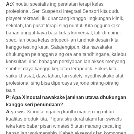
A:
Xinoutai spesialis ing peralatan terapi kelas
profesional. Seri Suspensi Integrasi Sensori kita dudu
playset rekreasi; Iki dirancang kanggo lingkungan klinik,
sekolah, lan pusat terapi sing nuntut. Kita nggunakake
bahan unggul-kaya baja kelas komersial, tali climbing-
spec, lan busa kelas ortopedi-lan tundhuk desain kita
kanggo testing ketat. Salajengipun, kita nawakake
dhukungan pelanggan sing ora ana tandhingane, kalebu
konsultasi rinci babagan persiyapan lan akses menyang
sumber daya kanggo kegiatan terapeutik. Fokus kita
yaiku khasiat, daya tahan, lan safety, nyedhiyakake alat
profesional sing bisa dipercaya sajrone pirang-pirang
taun.
P: Apa Xinoutai nawakake jaminan utawa dhukungan
kanggo seri penundaan?
A:
ya wis. Xinoutai ngadeg kanthi mantep ing mburi
kualitas produk kita. Pigura struktural utami lan swivels
teka karo babar pisan winates 5 taun marang cacat ing
bahan lan workmanship. Kabeh aksesoris lan komponen