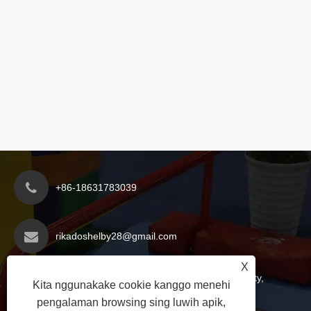
+86-18631783039
rikadoshelby28@gmail.com
X
Zona Pembangunan Ekonomi Yanshan County,
Kita nggunakake cookie kanggo menehi
Kutha Cangzhou, Provinsi Hebei, China
pengalaman browsing sing luwih apik,