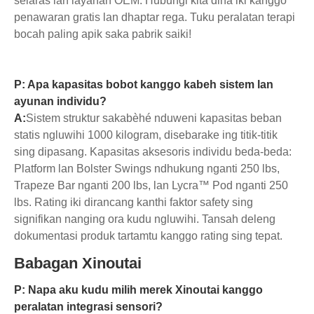
selaras lan layanan OEM. Hubungi kita dina iki kanggo
penawaran gratis lan dhaptar rega. Tuku peralatan terapi
bocah paling apik saka pabrik saiki!
P: Apa kapasitas bobot kanggo kabeh sistem lan
ayunan individu?
A:
Sistem struktur sakabèhé nduweni kapasitas beban
statis ngluwihi 1000 kilogram, disebarake ing titik-titik
sing dipasang. Kapasitas aksesoris individu beda-beda:
Platform lan Bolster Swings ndhukung nganti 250 lbs,
Trapeze Bar nganti 200 lbs, lan Lycra™ Pod nganti 250
lbs. Rating iki dirancang kanthi faktor safety sing
signifikan nanging ora kudu ngluwihi. Tansah deleng
dokumentasi produk tartamtu kanggo rating sing tepat.
Babagan Xinoutai
P: Napa aku kudu milih merek Xinoutai kanggo
peralatan integrasi sensori?